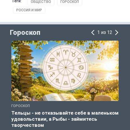
Теги:
ОБЩЕСТВО
ГОРОСКОП
РОССИЯ И МИР
Гороскоп
1 из 12
ГОРОСКОП
Г
Тельцы - не отказывайте себе в маленьком
удовольствии, а Рыбы - займитесь
творчеством