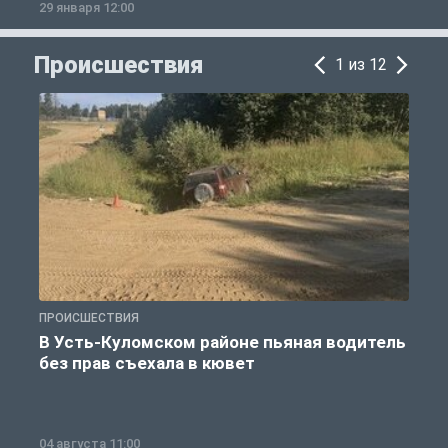
29 января 12:00
1
Происшествия
1 из 12
ПРОИСШЕСТВИЯ
П
В Усть-Куломском районе пьяная водитель
без прав съехала в кювет
б
04 августа 11:00
0