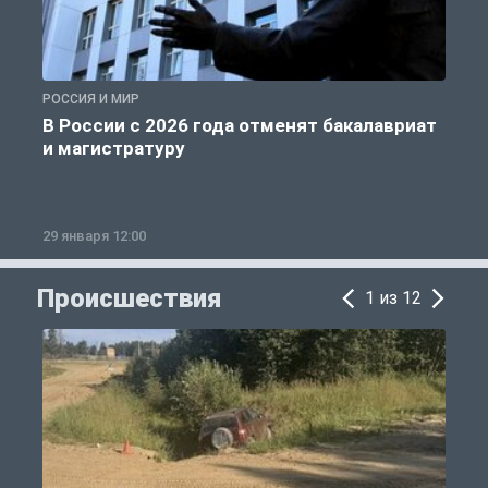
РОССИЯ И МИР
А
В России с 2026 года отменят бакалавриат
и магистратуру
29 января 12:00
1
Происшествия
1 из 12