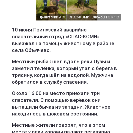
Прилузский АСО "СПАС-КОМИ" Службы ГО и ЧС
10 июня Прилузский аварийно-
спасательный отряд «СПАС-КОМИ»
выезжал на помощь животному в районе
села Объячево.
Местный рыбак шёл вдоль реки Лузы и
заметил телёнка, который упал с берега в
трясину, когда шёл на водопой. Мужчина
обратился в службу спасения.
Около 16:00 на место приехали три
спасателя. С помощью верёвок они
вытащили бычка из западни. Животное
находилось в шоковом состоянии.
Местные жители говорят, что в этом
месте у реки коровы падают регулярно.