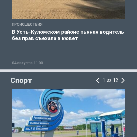
ПРОИСШЕСТВИЯ
П
В Усть-Куломском районе пьяная водитель
без прав съехала в кювет
б
04 августа 11:00
0
Спорт
1 из 12