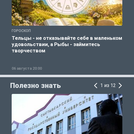
ГОРОСКОП
О
Тельцы - не отказывайте себе в маленьком
удовольствии, а Рыбы - займитесь
творчеством
06 августа 20:00
0
Полезно знать
1 из 12