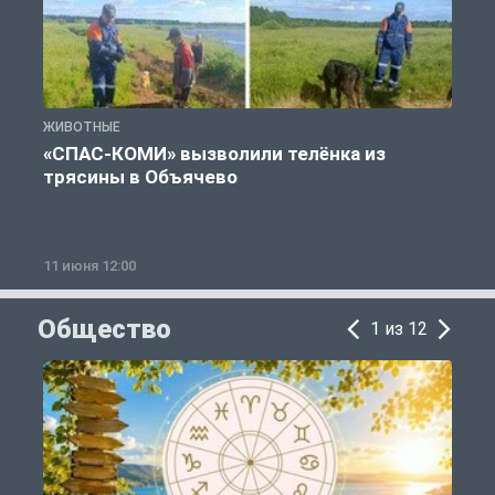
ЖИВОТНЫЕ
Ж
«СПАС-КОМИ» вызволили телёнка из
трясины в Объячево
11 июня 12:00
1
Общество
1 из 12