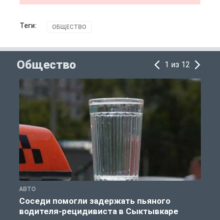
Теги:
ОБЩЕСТВО
Общество
1 из 12
АВТО
О
Соседи помогли задержать пьяного
водителя-рецидивиста в Сыктывкаре