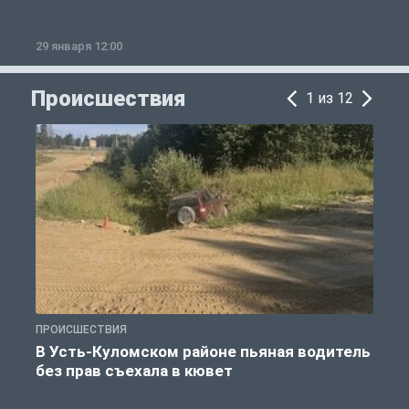
29 января 12:00
1
Происшествия
1 из 12
ПРОИСШЕСТВИЯ
П
В Усть-Куломском районе пьяная водитель
без прав съехала в кювет
б