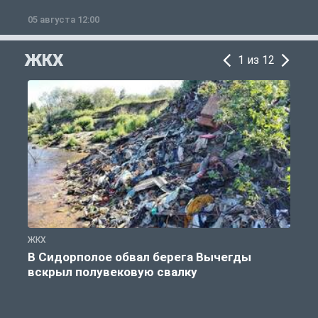
05 августа 12:00
2
ЖКХ
1 из 12
ЖКХ
Ж
В Сидорполое обвал берега Вычегды
вскрыл полувековую свалку