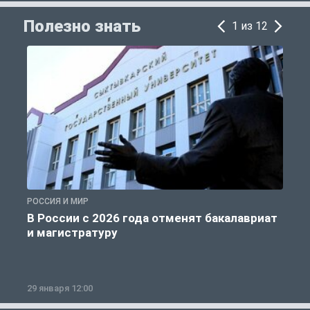
Полезно знать
1 из 12
РОССИЯ И МИР
А
В России с 2026 года отменят бакалавриат
и магистратуру
29 января 12:00
1