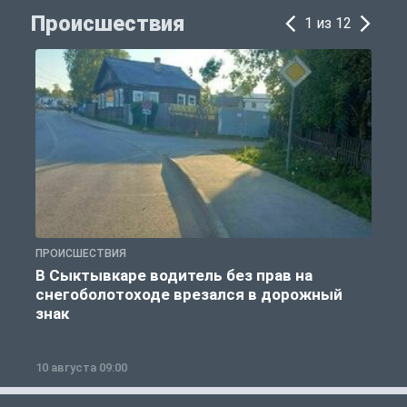
Происшествия
1 из 12
ПРОИСШЕСТВИЯ
П
В Сыктывкаре водитель без прав на
снегоболотоходе врезался в дорожный
б
знак
10 августа 09:00
0