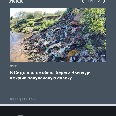
ЖКХ
1 из 12
ЖКХ
Ж
В Сидорполое обвал берега Вычегды
вскрыл полувековую свалку
04 августа 17:00
3