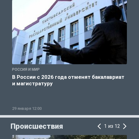
РОССИЯ И МИР
А
В России с 2026 года отменят бакалавриат
и магистратуру
29 января 12:00
1
Происшествия
1 из 12