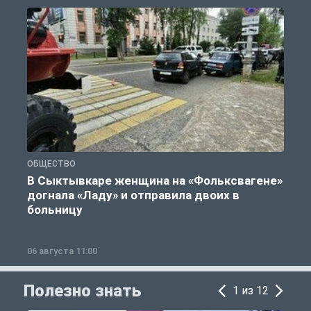
ОБЩЕСТВО
Г
В Сыктывкаре женщина на «Фольксвагене»
догнала «Ладу» и отправила двоих в
больницу
06 августа 11:00
0
Полезно знать
1 из 12