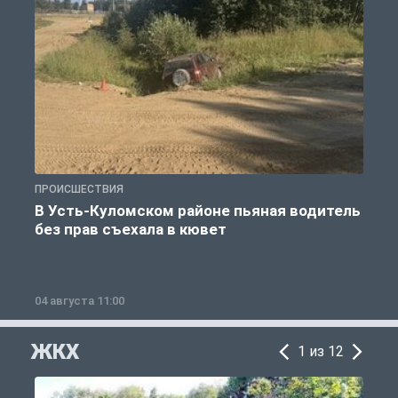
ПРОИСШЕСТВИЯ
П
В Усть-Куломском районе пьяная водитель
без прав съехала в кювет
б
04 августа 11:00
0
ЖКХ
1 из 12