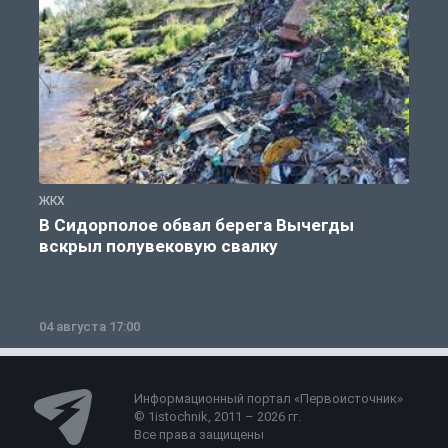
ЖКХ
Ж
В Сидорполое обвал берега Вычегды
вскрыл полувековую свалку
04 августа 17:00
3
Информационный портал «Первоисточник»
© 1istochnik, 2011 – 2026 гг.
Все права защищены