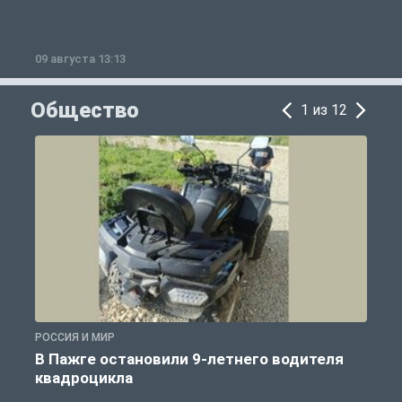
09 августа 13:13
0
Общество
1 из 12
РОССИЯ И МИР
Р
В Пажге остановили 9-летнего водителя
квадроцикла