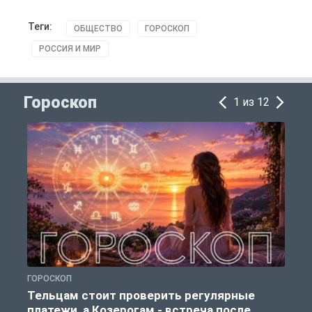
Теги:
ОБЩЕСТВО
ГОРОСКОП
РОССИЯ И МИР
Гороскоп
1 из 12
ГОРОСКОП
Г
Тельцам стоит проверить регулярные
платежи, а Козерогам - встреча после