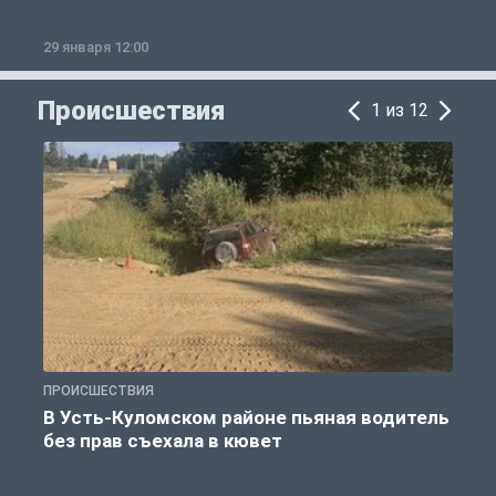
29 января 12:00
1
Происшествия
1 из 12
ПРОИСШЕСТВИЯ
П
В Усть-Куломском районе пьяная водитель
без прав съехала в кювет
б