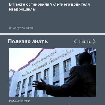
В Пажге остановили 9-летнего водителя
квадроцикла
09 августа 13:13
0
Полезно знать
1 из 12
РОССИЯ И МИР
А