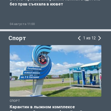
без прав съехала в кювет
б
04 августа 11:00
0
Спорт
1 из 12
СПОРТ
С
Карантин в лыжном комплексе