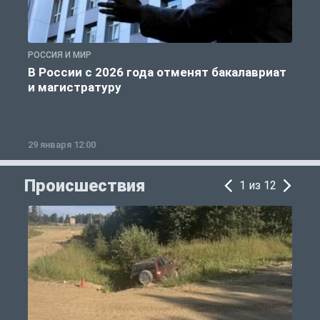
РОССИЯ И МИР
А
В России с 2026 года отменят бакалавриат
и магистратуру
29 января 12:00
1
Происшествия
1 из 12