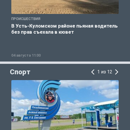
ПРОИСШЕСТВИЯ
П
В Усть-Куломском районе пьяная водитель
без прав съехала в кювет
б
04 августа 11:00
0
Спорт
1 из 12