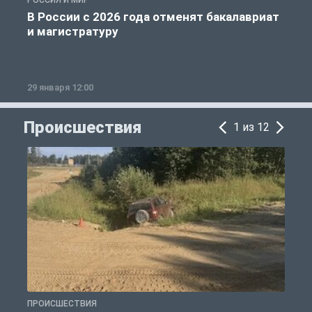
РОССИЯ И МИР
А
В России с 2026 года отменят бакалавриат
и магистратуру
29 января 12:00
1
Происшествия
1 из 12
ПРОИСШЕСТВИЯ
П