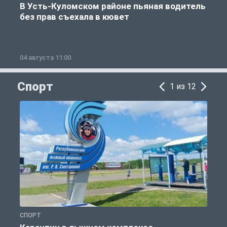
В Усть-Куломском районе пьяная водитель
без прав съехала в кювет
б
04 августа 11:00
0
Спорт
1 из 12
СПОРТ
С