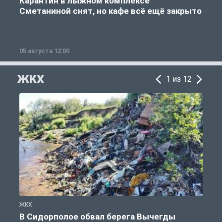
Карантин в лыжном комплексе
Сметаниной снят, но кафе всё ещё закрыто
05 августа 12:00
2
ЖКХ
1 из 12
ЖКХ
Ж
В Сидорполое обвал берега Вычегды