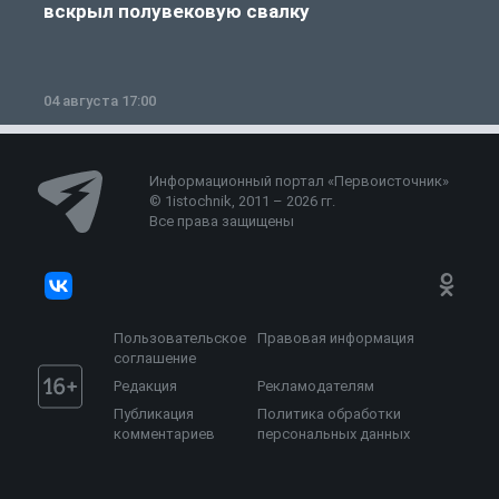
вскрыл полувековую свалку
04 августа 17:00
3
Информационный портал «Первоисточник»
© 1istochnik, 2011 – 2026 гг.
Все права защищены
Пользовательское
Правовая информация
соглашение
Редакция
Рекламодателям
Публикация
Политика обработки
комментариев
персональных данных