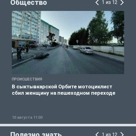
Общество
1 из 12
ПРОИСШЕСТВИЯ
О
В сыктывкарской Орбите мотоциклист
сбил женщину на пешеходном переходе
10 августа 11:00
1
Полезно знать
1 из 12