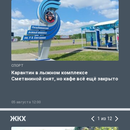
СПОРТ
С
Карантин в лыжном комплексе
Сметаниной снят, но кафе всё ещё закрыто
05 августа 12:00
2
ЖКХ
1 из 12