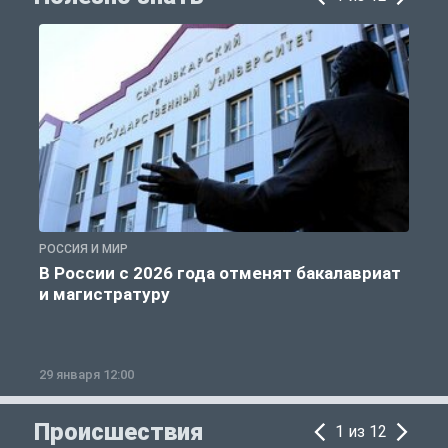
РОССИЯ И МИР
А
В России с 2026 года отменят бакалавриат
и магистратуру
29 января 12:00
1
Происшествия
1 из 12