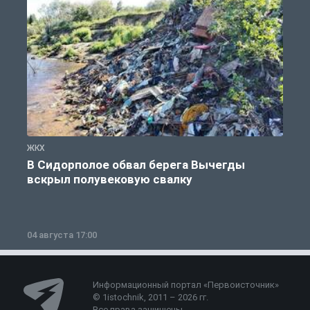
ЖКХ
Ж
В Сидорполое обвал берега Вычегды
вскрыл полувековую свалку
04 августа 17:00
3
Информационный портал «Первоисточник»
© 1istochnik, 2011 – 2026 гг.
Все права защищены