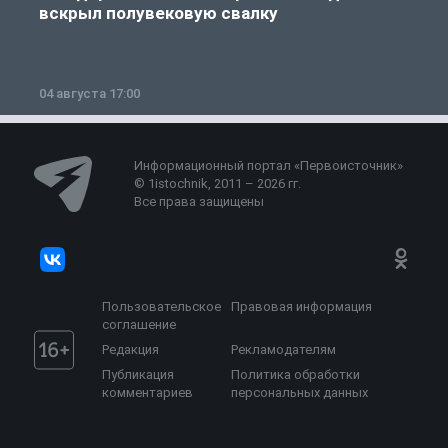
вскрыл полувековую свалку
04 августа 17:00
3
Информационный портал «Первоисточник»
© 1istochnik, 2011 – 2026 гг.
Все права защищены
Пользовательское
Правовая информация
соглашение
Редакция
Рекламодателям
Публикация
Политика обработки
комментариев
персональных данных