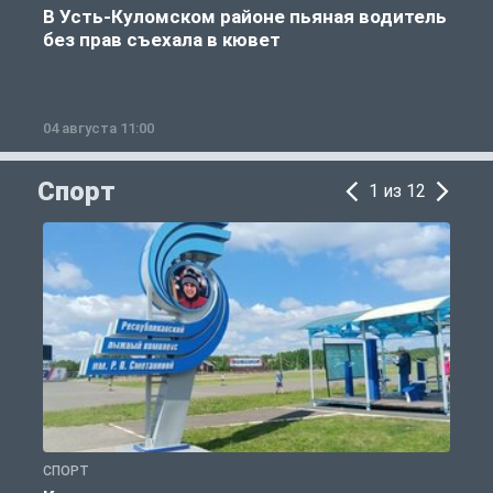
В Усть-Куломском районе пьяная водитель
без прав съехала в кювет
б
04 августа 11:00
0
Спорт
1 из 12
СПОРТ
С