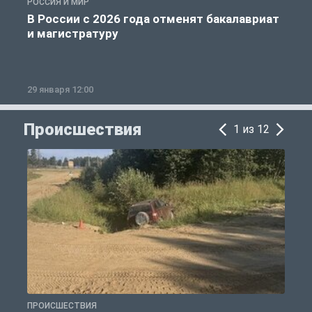
РОССИЯ И МИР
А
В России с 2026 года отменят бакалавриат
и магистратуру
29 января 12:00
1
Происшествия
1 из 12
ПРОИСШЕСТВИЯ
П