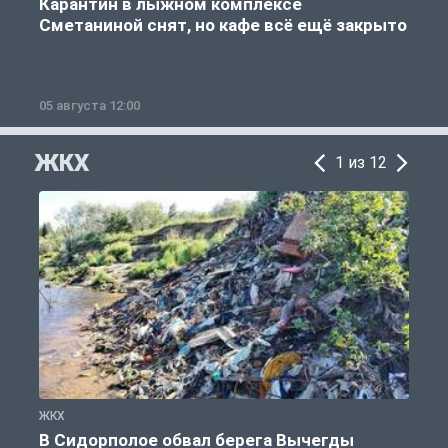
Карантин в лыжном комплексе
Сметаниной снят, но кафе всё ещё закрыто
05 августа 12:00
2
ЖКХ
1 из 12
ЖКХ
Ж
В Сидорполое обвал берега Вычегды