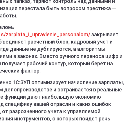
ивных папках, теряют контроль над данными и
изация перестала быть вопросом престижа —
работы.
налом»
1s/zarplata_i_upravlenie_personalom/
закрывает
бъединяет расчетный блок, кадровый учет и
 где данные не дублируются, а алгоритмы
ями в законах. Вместо ручного переноса цифр и
получает рабочий контур, который берет на
еческий фактор.
менно 1С:ЗУП оптимизирует начисление зарплаты,
м делопроизводстве и встраивается в реальные
кие функции дают наибольшую экономию
од специфику вашей отрасли и каких ошибок
д от разрозненного учета к управляемой
ания инструментов, о которых пойдет речь