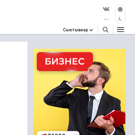
Сыктывкар