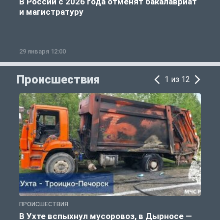
В России с 2026 года отменят бакалавриат
и магистратуру
29 января 12:00
1
Происшествия
1 из 12
ПРОИСШЕСТВИЯ
П
В Ухте вспыхнул мусоровоз, в Дырносе —