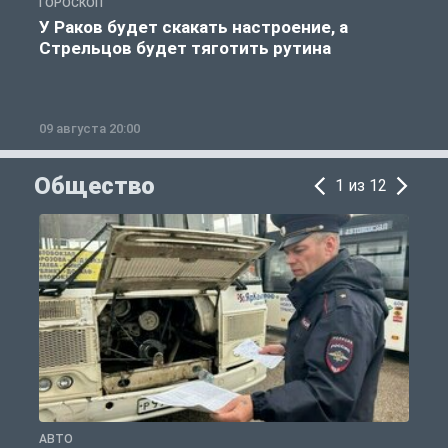
ГОРОСКОП
Г
У Раков будет скакать настроение, а
Стрельцов будет тяготить рутина
п
09 августа 20:00
0
Общество
1 из 12
АВТО
О