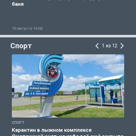
баня
10 августа 14:00
1
Спорт
1 из 12
СПОРТ
С
Карантин в лыжном комплексе