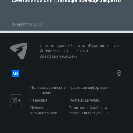
Сметаниной снят, но кафе всё ещё закрыто
05 августа 12:00
2
Информационный портал «Первоисточник»
© 1istochnik, 2011 – 2026 гг.
Все права защищены
Пользовательское
Правовая информация
соглашение
Редакция
Рекламодателям
Публикация
Политика обработки
комментариев
персональных данных