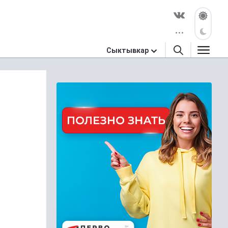
Сыктывкар