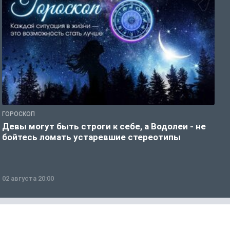
ГОРОСКОП
Р
Девы могут быть строги к себе, а Водолеи - не
Н
бойтесь ломать устаревшие стереотипы
02 августа 20:00
0