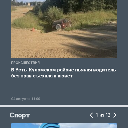
ПРОИСШЕСТВИЯ
П
В Усть-Куломском районе пьяная водитель
без прав съехала в кювет
б
04 августа 11:00
0
Спорт
1 из 12