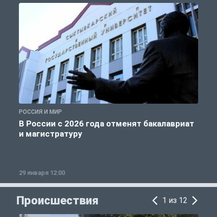
РОССИЯ И МИР
А
В России с 2026 года отменят бакалавриат
и магистратуру
29 января 12:00
1
Происшествия
1 из 12