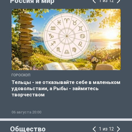
Россия и мир
1 из 12
ГОРОСКОП
Г
Тельцы - не отказывайте себе в маленьком
удовольствии, а Рыбы - займитесь
творчеством
06 августа 20:00
0
Общество
1 из 12