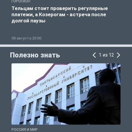
ГОРОСКОП
Р
Тельцам стоит проверить регулярные
платежи, а Козерогам - встреча после
долгой паузы
08 августа 20:00
0
Полезно знать
1 из 12
РОССИЯ И МИР
А