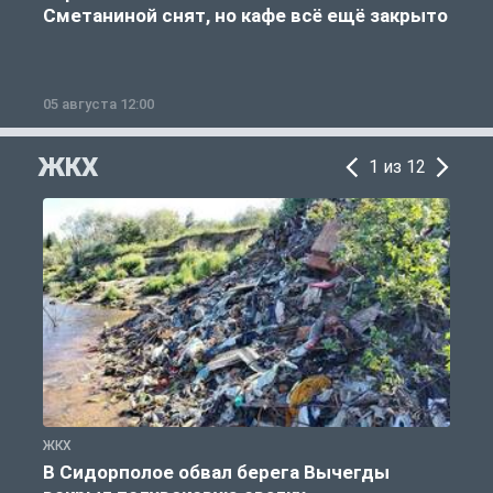
Сметаниной снят, но кафе всё ещё закрыто
05 августа 12:00
2
ЖКХ
1 из 12
ЖКХ
Ж
В Сидорполое обвал берега Вычегды