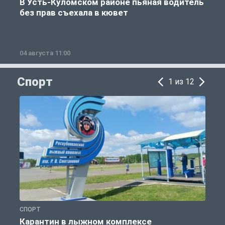
В Усть-Куломском районе пьяная водитель
без прав съехала в кювет
б
04 августа 11:00
0
Спорт
1 из 12
СПОРТ
С
Карантин в лыжном комплексе