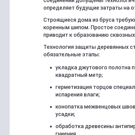
соединений допущены технологич
определяет будущие затраты на о
Строящиеся дома из бруса требуют
коренным шипом. Простое соедине
приводит к образованию сквозных
Технология защиты деревянных с
обязательные этапы:
укладка джутового полотна п
квадратный метр;
герметизация торцов специа
испарения влаги;
конопатка межвенцовых швов
усадки;
обработка древесины антипи
гниения.