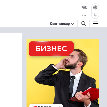
Сыктывкар