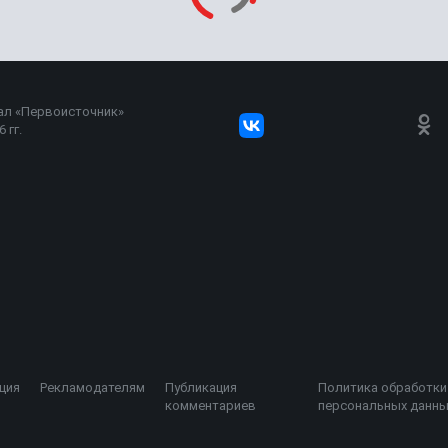
ал «Первоисточник»
 гг.
ция
Рекламодателям
Публикация
Политика обработки
комментариев
персональных данны