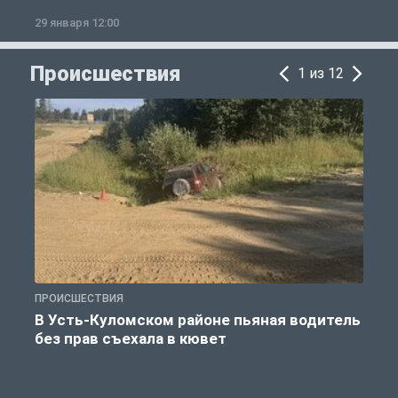
29 января 12:00
1
Происшествия
1 из 12
ПРОИСШЕСТВИЯ
П
В Усть-Куломском районе пьяная водитель
без прав съехала в кювет
б