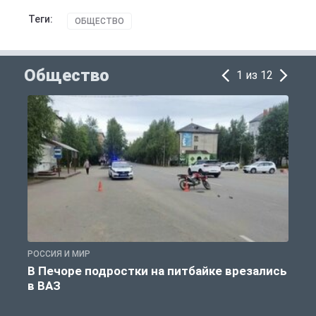
Теги:
ОБЩЕСТВО
Общество
1 из 12
РОССИЯ И МИР
Р
В Печоре подростки на питбайке врезались
в ВАЗ