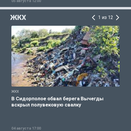
05 августа 12:00
2
ЖКХ
1 из 12
ЖКХ
Ж
В Сидорполое обвал берега Вычегды
вскрыл полувековую свалку
04 августа 17:00
3