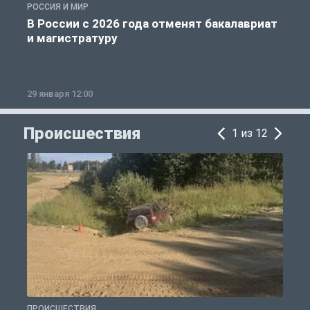
РОССИЯ И МИР
А
В России с 2026 года отменят бакалавриат
и магистратуру
29 января 12:00
1
Происшествия
1 из 12
ПРОИСШЕСТВИЯ
П