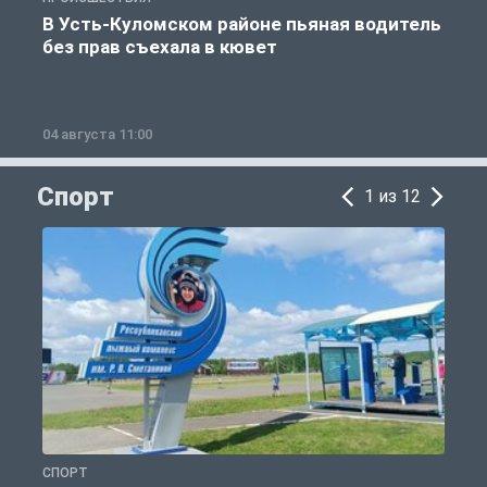
В Усть-Куломском районе пьяная водитель
без прав съехала в кювет
б
04 августа 11:00
0
Спорт
1 из 12
СПОРТ
С