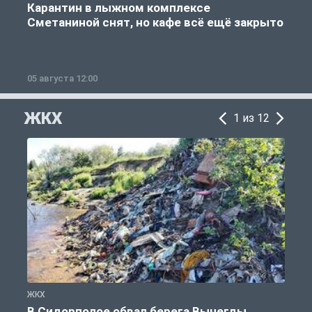
Карантин в лыжном комплексе
Сметаниной снят, но кафе всё ещё закрыто
05 августа 12:00
2
ЖКХ
1 из 12
ЖКХ
Ж
В Сидорполое обвал берега Вычегды