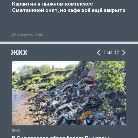
Карантин в лыжном комплексе
Сметаниной снят, но кафе всё ещё закрыто
05 августа 12:00
2
ЖКХ
1 из 12
ЖКХ
Ж
В Сидорполое обвал берега Вычегды