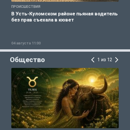
ПРОИСШЕСТВИЯ
П
В Усть-Куломском районе пьяная водитель
без прав съехала в кювет
б
04 августа 11:00
0
Общество
1 из 12