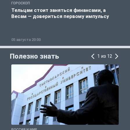
ГОРОСКОП
О
Тельцам стоит заняться финансами, а
Весам — довериться первому импульсу
05 августа 20:00
0
Полезно знать
1 из 12
РОССИЯ И МИР
А