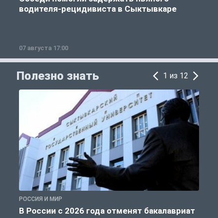
водителя-рецидивиста в Сыктывкаре
07 августа 17:00
0
Полезно знать
1 из 12
РОССИЯ И МИР
А
В России с 2026 года отменят бакалавриат