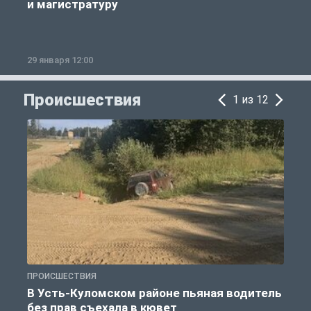
и магистратуру
29 января 12:00
1
Происшествия
1 из 12
ПРОИСШЕСТВИЯ
П
В Усть-Куломском районе пьяная водитель
без прав съехала в кювет
б