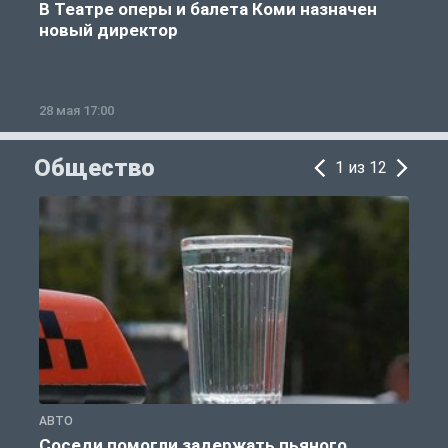
В Театре оперы и балета Коми назначен
новый директор
28 мая 17:00
2
Общество
1 из 12
АВТО
О
Соседи помогли задержать пьяного