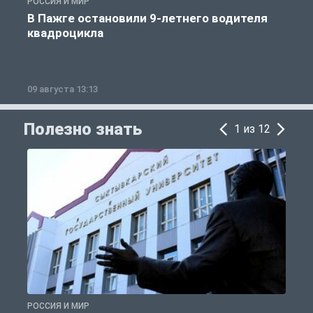
РОССИЯ И МИР
Р
В Пажге остановили 9-летнего водителя
квадроцикла
09 августа 13:13
0
Полезно знать
1 из 12
РОССИЯ И МИР
А