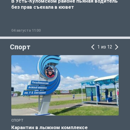
В Усть-Куломском районе пьяная водитель
без прав съехала в кювет
б
04 августа 11:00
0
Спорт
1 из 12
СПОРТ
С
Карантин в лыжном комплексе