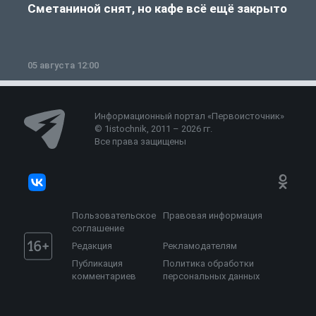
Сметаниной снят, но кафе всё ещё закрыто
05 августа 12:00
2
Информационный портал «Первоисточник»
© 1istochnik, 2011 – 2026 гг.
Все права защищены
Пользовательское
Правовая информация
соглашение
Редакция
Рекламодателям
Публикация
Политика обработки
комментариев
персональных данных