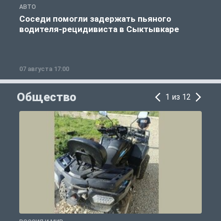
АВТО
А
Соседи помогли задержать пьяного
водителя-рецидивиста в Сыктывкаре
07 августа 17:00
0
Общество
1 из 12