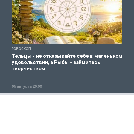
ГОРОСКОП
Г
Тельцы - не отказывайте себе в маленьком
удовольствии, а Рыбы - займитесь
творчеством
06 августа 20:00
0
Гороскоп
1 из 12