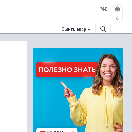
Сыктывкар