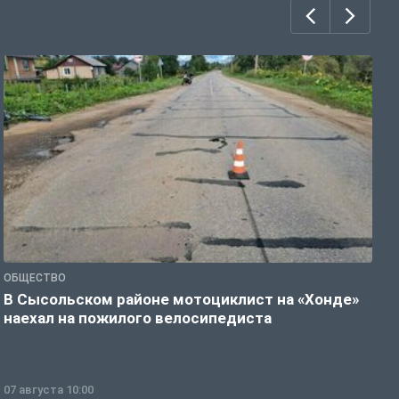
ОБЩЕСТВО
О
В Сысольском районе мотоциклист на «Хонде»
П
наехал на пожилого велосипедиста
о
07 августа 10:00
0