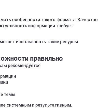
имать особенности такого формата. Качество
актуальность информации требует
могает использовать такие ресурсы
можности правильно
ьзы рекомендуется:
ормации
ники
ие темы
лее системным и результативным.