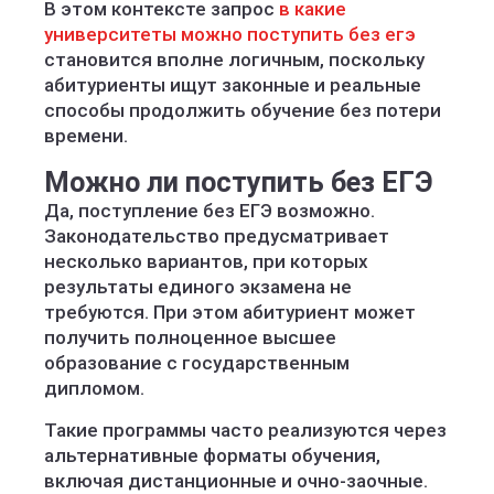
В этом контексте запрос
в какие
университеты можно поступить без егэ
становится вполне логичным, поскольку
абитуриенты ищут законные и реальные
способы продолжить обучение без потери
времени.
Можно ли поступить без ЕГЭ
Да, поступление без ЕГЭ возможно.
Законодательство предусматривает
несколько вариантов, при которых
результаты единого экзамена не
требуются. При этом абитуриент может
получить полноценное высшее
образование с государственным
дипломом.
Такие программы часто реализуются через
альтернативные форматы обучения,
включая дистанционные и очно-заочные.