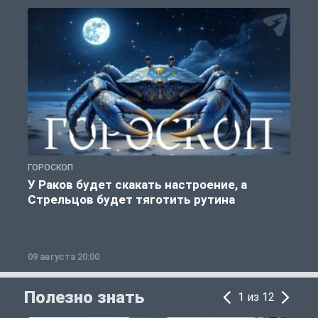
ГОРОСКОП
Р
У Раков будет скакать настроение, а
Стрельцов будет тяготить рутина
09 августа 20:00
0
Полезно знать
1 из 12