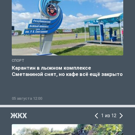
СПОРТ
С
Карантин в лыжном комплексе
Сметаниной снят, но кафе всё ещё закрыто
05 августа 12:00
2
ЖКХ
1 из 12