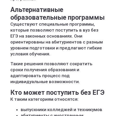
Альтернативные
образовательные программы
Существуют специальные программы,
которые позволяют поступить в вуз без
ЕГЭ на законных основаниях. Они
ориентированы на абитуриентов с разным
уровнем подготовки и предлагают гибкие
условия обучения.
Такие решения позволяют сократить
сроки получения образования и
адаптировать процесс под
индивидуальные возможности.
Кто может поступить без ЕГЭ
К таким категориям относятся:
выпускники колледжей и техникумов
абитуриенты с иностранным