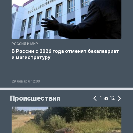
РОССИЯ И МИР
А
В России с 2026 года отменят бакалавриат
и магистратуру
29 января 12:00
1
Происшествия
1 из 12