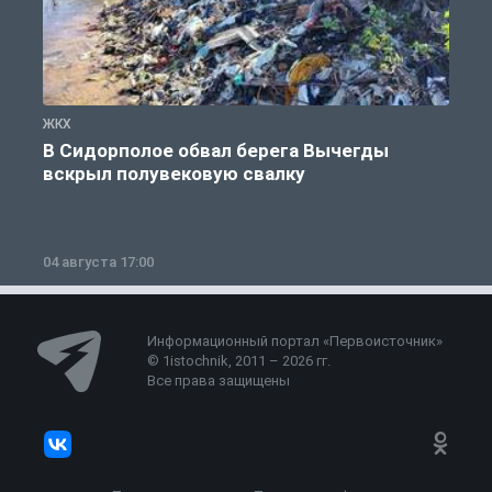
ЖКХ
Ж
В Сидорполое обвал берега Вычегды
вскрыл полувековую свалку
04 августа 17:00
3
Информационный портал «Первоисточник»
© 1istochnik, 2011 – 2026 гг.
Все права защищены