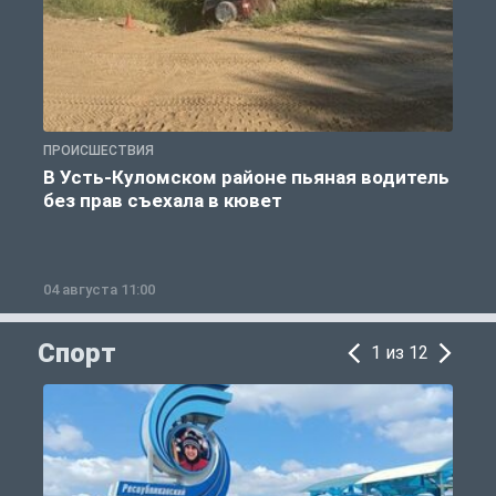
ПРОИСШЕСТВИЯ
П
В Усть-Куломском районе пьяная водитель
без прав съехала в кювет
б
04 августа 11:00
0
Спорт
1 из 12