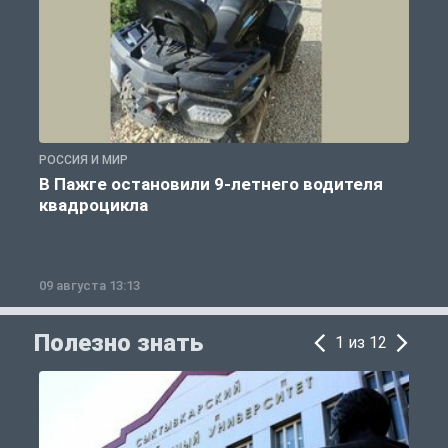
РОССИЯ И МИР
Р
В Пажге остановили 9-летнего водителя
квадроцикла
09 августа 13:13
0
Полезно знать
1 из 12