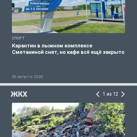
СПОРТ
С
Карантин в лыжном комплексе
Сметаниной снят, но кафе всё ещё закрыто
05 августа 12:00
2
ЖКХ
1 из 12