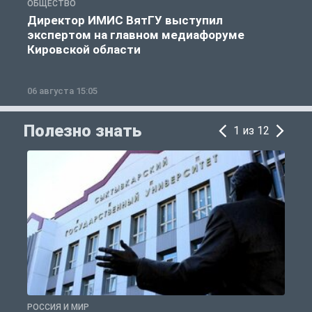
ОБЩЕСТВО
О
Директор ИМИС ВятГУ выступил
экспертом на главном медиафоруме
Кировской области
06 августа 15:05
0
Полезно знать
1 из 12
РОССИЯ И МИР
А