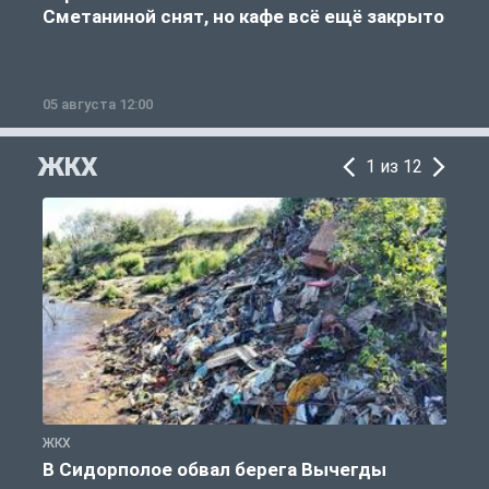
Сметаниной снят, но кафе всё ещё закрыто
05 августа 12:00
2
ЖКХ
1 из 12
ЖКХ
Ж
В Сидорполое обвал берега Вычегды