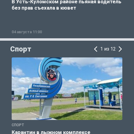
В Усть-Куломском районе пьяная водитель
без прав съехала в кювет
б
04 августа 11:00
0
Спорт
1 из 12
СПОРТ
С
Карантин в лыжном комплексе