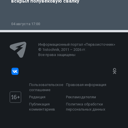
вскрыл полувековую свалку
04 августа 17:00
3
Информационный портал «Первоисточник»
© 1istochnik, 2011 – 2026 гг.
Все права защищены
Пользовательское
Правовая информация
соглашение
Редакция
Рекламодателям
Публикация
Политика обработки
комментариев
персональных данных