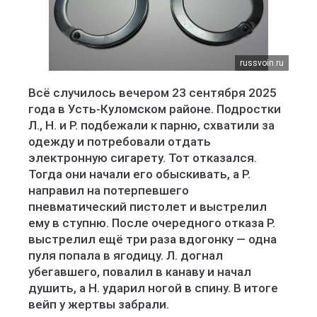
russvoin.ru
Всё случилось вечером 23 сентября 2025
года в Усть-Куломском районе. Подростки
Л., Н. и Р. подбежали к парню, схватили за
одежду и потребовали отдать
электронную сигарету. Тот отказался.
Тогда они начали его обыскивать, а Р.
направил на потерпевшего
пневматический пистолет и выстрелил
ему в ступню. После очередного отказа Р.
выстрелил ещё три раза вдогонку — одна
пуля попала в ягодицу. Л. догнал
убегавшего, повалил в канаву и начал
душить, а Н. ударил ногой в спину. В итоге
вейп у жертвы забрали.