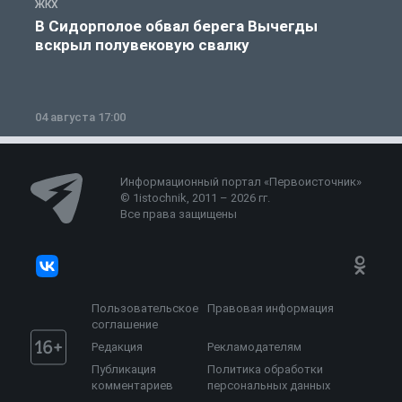
ЖКХ
Ж
В Сидорполое обвал берега Вычегды
вскрыл полувековую свалку
04 августа 17:00
3
Информационный портал «Первоисточник»
© 1istochnik, 2011 – 2026 гг.
Все права защищены
Пользовательское
Правовая информация
соглашение
Редакция
Рекламодателям
Публикация
Политика обработки
комментариев
персональных данных