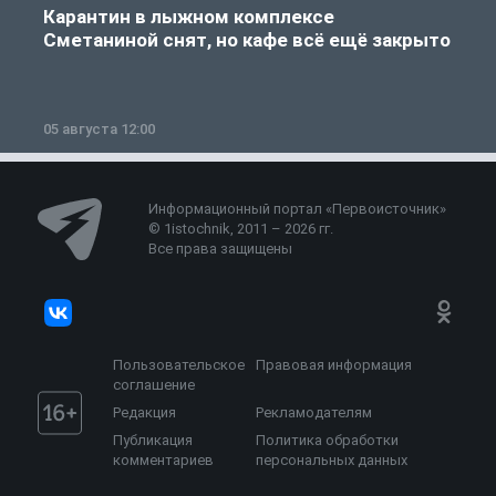
Карантин в лыжном комплексе
Сметаниной снят, но кафе всё ещё закрыто
05 августа 12:00
2
Информационный портал «Первоисточник»
© 1istochnik, 2011 – 2026 гг.
Все права защищены
Пользовательское
Правовая информация
соглашение
Редакция
Рекламодателям
Публикация
Политика обработки
комментариев
персональных данных