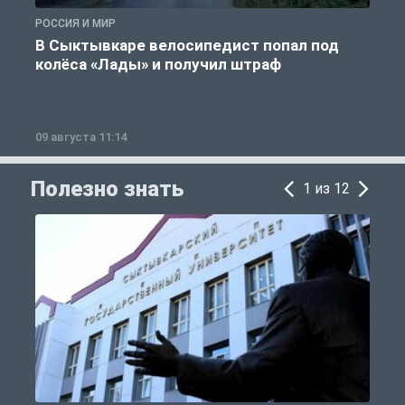
РОССИЯ И МИР
Р
В Сыктывкаре велосипедист попал под
колёса «Лады» и получил штраф
09 августа 11:14
0
Полезно знать
1 из 12