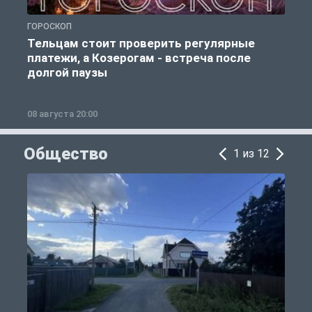
ГОРОСКОП
Г
Тельцам стоит проверить регулярные
платежи, а Козерогам - встреча после
долгой паузы
08 августа 20:00
0
Общество
1 из 12