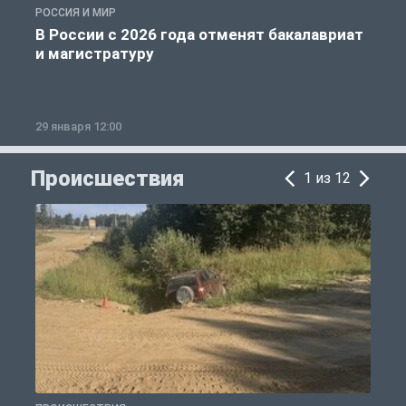
РОССИЯ И МИР
А
В России с 2026 года отменят бакалавриат
и магистратуру
29 января 12:00
1
Происшествия
1 из 12