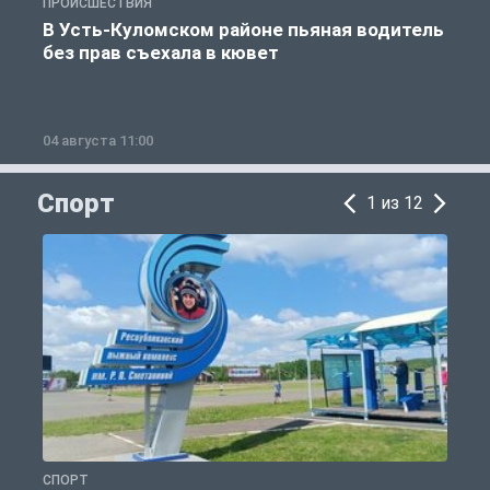
ПРОИСШЕСТВИЯ
П
В Усть-Куломском районе пьяная водитель
без прав съехала в кювет
б
04 августа 11:00
0
Спорт
1 из 12
СПОРТ
С