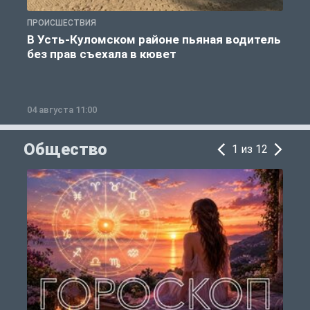
ПРОИСШЕСТВИЯ
П
В Усть-Куломском районе пьяная водитель
без прав съехала в кювет
б
04 августа 11:00
0
Общество
1 из 12