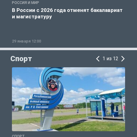
РОССИЯ И МИР
А
В России с 2026 года отменят бакалавриат
и магистратуру
29 января 12:00
1
Спорт
1 из 12
СПОРТ
С