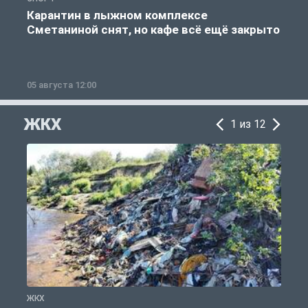
Карантин в лыжном комплексе
Сметаниной снят, но кафе всё ещё закрыто
05 августа 12:00
2
ЖКХ
1 из 12
ЖКХ
Ж