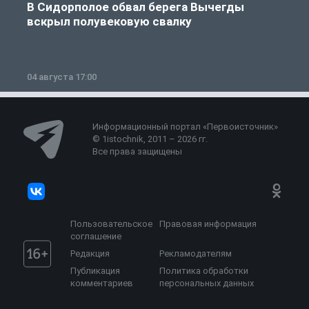
В Сидорполое обвал берега Вычегды
вскрыл полувековую свалку
04 августа 17:00
3
Информационный портал «Первоисточник»
© 1istochnik, 2011 – 2026 гг.
Все права защищены
Пользовательское
Правовая информация
соглашение
Редакция
Рекламодателям
Публикация
Политика обработки
комментариев
персональных данных