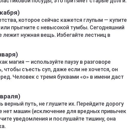
пластиковой посуды, это притянет старые долги.
екабря)
тства, которое сейчас кажется глупым — купите
 или прыгните с невысокой тумбы. Сегодняшний
е лежит нужная вещь. Избегайте лестниц в
нваря)
как магия — используйте паузу в разговоре
 чтобы съесть суп, даже если не хочется, он
ред. Человек с тремя буквами «о» в имени даст
евраля)
 верный путь, не глушите их. Перейдите дорогу
где нет машин (исключение для вредных привычек
ючите уведомления и послушайте тишину, она
а.