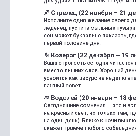
для удачи. Откажитесь от еды из 
♐ Стрелец (22 ноября – 21 д
Исполните одно желание своего де
леденец, пустите мыльные пузыри
сон может буквально показать, гд
первой половине дня.
♑ Козерог (22 декабря – 19 я
Ваша строгость сегодня читается 
вместо лишних слов. Хороший день,
усвоится как ресурс на неделю впе
важный совет.
♒ Водолей (20 января – 18 ф
Сегодняшние сомнения — это и есть
на красный свет, но только там, 
на один день). Ближе к ночи выкл
скажет громче любого собеседник