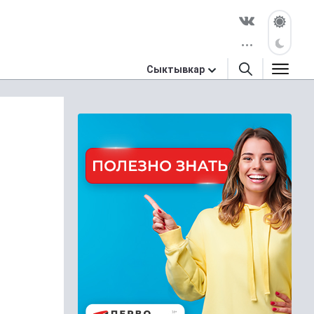
Сыктывкар