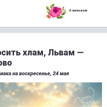
О женском
сить хлам, Львам —
ово
иака на воскресенье, 24 мая