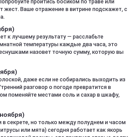
Попробуйте пройтись босиком по траве или
от жест. Ваше отражение в витрине подскажет, с
а.
ября)
ет к лучшему результату — расслабьте
омнатной температуры каждые два часа, это
веснушками назовет точную сумму, которую вы
тября)
олоской, даже если не собирались выходить из
Утренний разговор о погоде превратится в
м поменяйте местами соль и сахар в шкафу,
 ноября)
и в секрете, но только между полуднем и часом
цитрусы или мята) сегодня работает как якорь