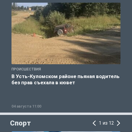
ПРОИСШЕСТВИЯ
П
В Усть-Куломском районе пьяная водитель
без прав съехала в кювет
б
04 августа 11:00
0
Спорт
1 из 12