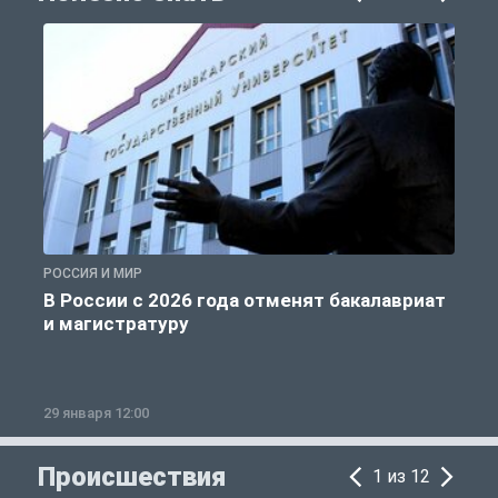
РОССИЯ И МИР
А
В России с 2026 года отменят бакалавриат
и магистратуру
29 января 12:00
1
Происшествия
1 из 12