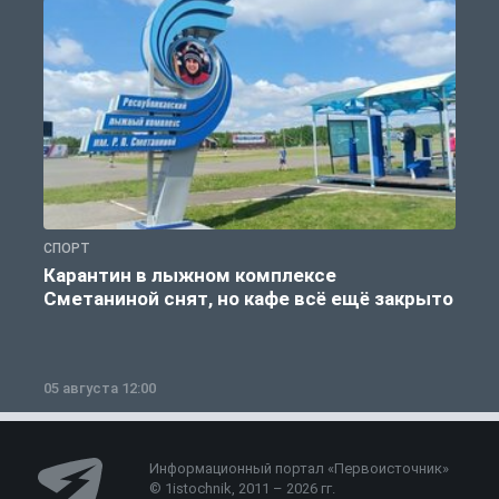
СПОРТ
С
Карантин в лыжном комплексе
Сметаниной снят, но кафе всё ещё закрыто
05 августа 12:00
2
Информационный портал «Первоисточник»
© 1istochnik, 2011 – 2026 гг.