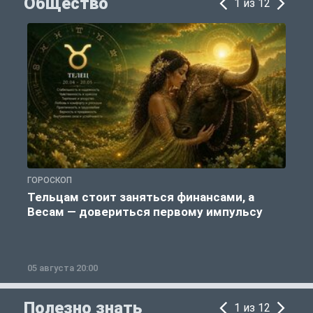
Общество
1 из 12
ГОРОСКОП
О
Тельцам стоит заняться финансами, а
Весам — довериться первому импульсу
05 августа 20:00
0
Полезно знать
1 из 12