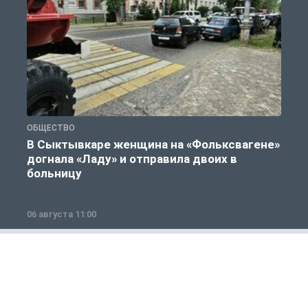
ОБЩЕСТВО
Г
В Сыктывкаре женщина на «Фольксвагене»
догнала «Ладу» и отправила двоих в
больницу
06 августа 11:00
0
Полезно знать
1 из 12