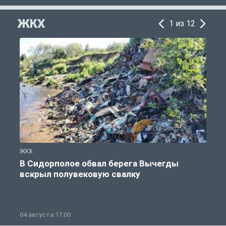
ЖКХ
1 из 12
ЖКХ
Ж
В Сидорполое обвал берега Вычегды
вскрыл полувековую свалку
04 августа 17:00
3