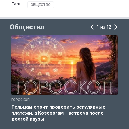
Теги:
ОБЩЕСТВО
Общество
1 из 12
ГОРОСКОП
Р
Тельцам стоит проверить регулярные
платежи, а Козерогам - встреча после
долгой паузы