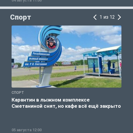
04 августа 11:00
0
Спорт
1 из 12
СПОРТ
С
Карантин в лыжном комплексе
Сметаниной снят, но кафе всё ещё закрыто
05 августа 12:00
2