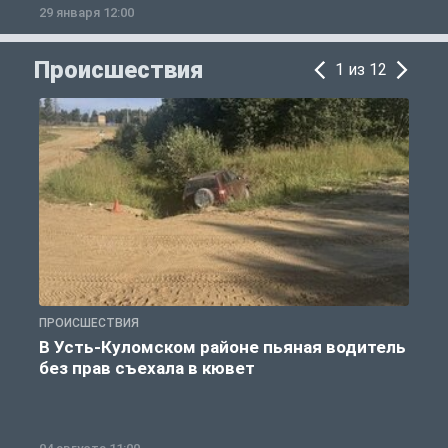
29 января 12:00
1
Происшествия
1 из 12
ПРОИСШЕСТВИЯ
П
В Усть-Куломском районе пьяная водитель
без прав съехала в кювет
б