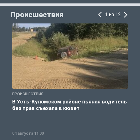
Происшествия
1 из 12
ПРОИСШЕСТВИЯ
П
В Усть-Куломском районе пьяная водитель
без прав съехала в кювет
б
04 августа 11:00
0