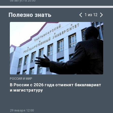
08 августа 20:00
0
Полезно знать
1 из 12
РОССИЯ И МИР
А
В России с 2026 года отменят бакалавриат
и магистратуру
29 января 12:00
1