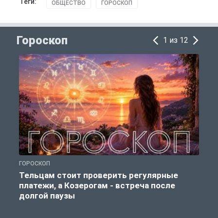
Теги:
ОБЩЕСТВО
ГОРОСКОП
Гороскоп
1 из 12
ГОРОСКОП
Г
Тельцам стоит проверить регулярные
платежи, а Козерогам - встреча после
долгой паузы