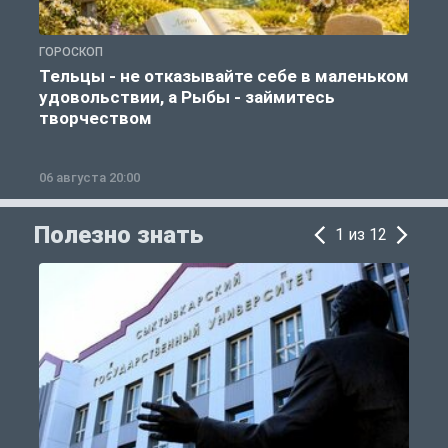
ГОРОСКОП
О
Тельцы - не отказывайте себе в маленьком
удовольствии, а Рыбы - займитесь
творчеством
06 августа 20:00
0
Полезно знать
1 из 12