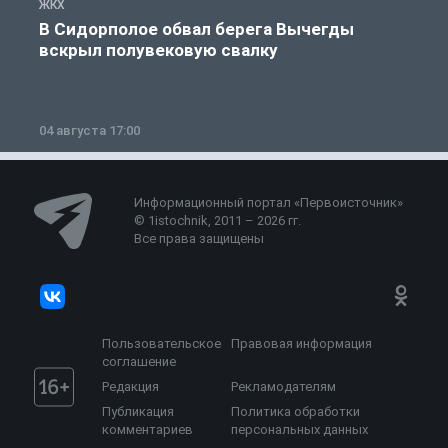
ЖКХ
Ж
В Сидорполое обвал берега Вычегды
вскрыл полувековую свалку
04 августа 17:00
3
Информационный портал «Первоисточник»
© 1istochnik, 2011 – 2026 гг.
Все права защищены
Пользовательское
Правовая информация
соглашение
Редакция
Рекламодателям
Публикация
Политика обработки
комментариев
персональных данных