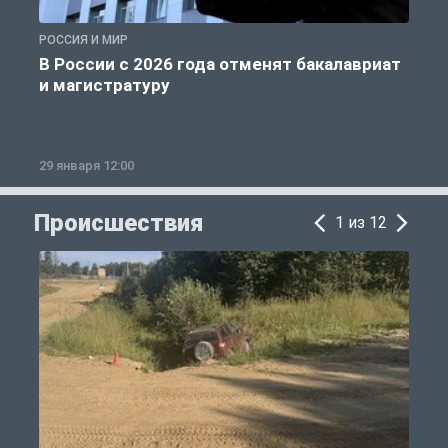
РОССИЯ И МИР
А
В России с 2026 года отменят бакалавриат
и магистратуру
29 января 12:00
1
Происшествия
1 из 12