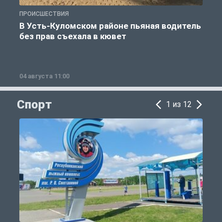
ПРОИСШЕСТВИЯ
П
В Усть-Куломском районе пьяная водитель
без прав съехала в кювет
б
04 августа 11:00
0
Спорт
1 из 12