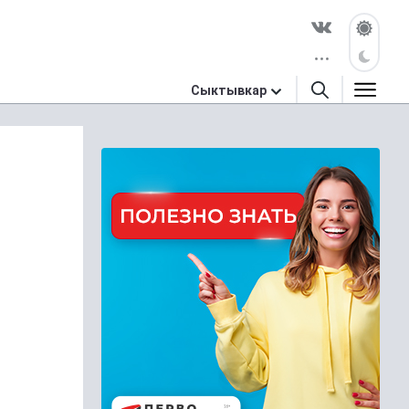
Сыктывкар