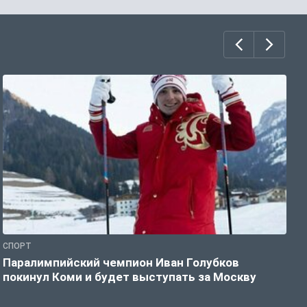
СПОРТ
С
Паралимпийский чемпион Иван Голубков
Н
покинул Коми и будет выступать за Москву
р