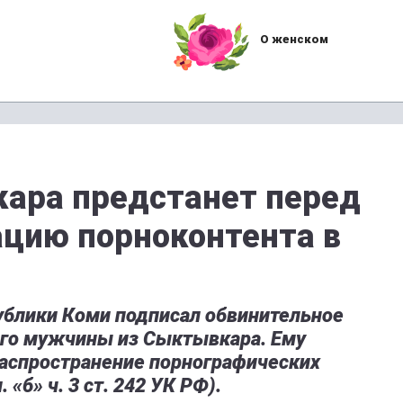
О женском
ара предстанет перед
ацию порноконтента в
ублики Коми подписал обвинительное
его мужчины из Сыктывкара. Ему
аспространение порнографических
 «б» ч. 3 ст. 242 УК РФ).