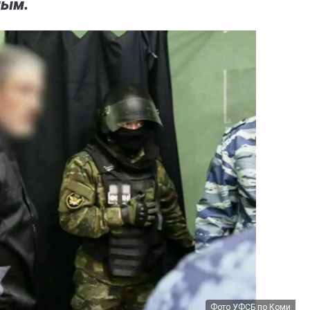
ным.
Фото УФСБ по Коми