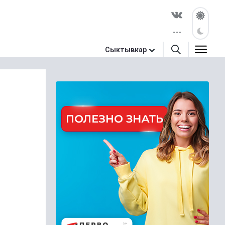
Сыктывкар