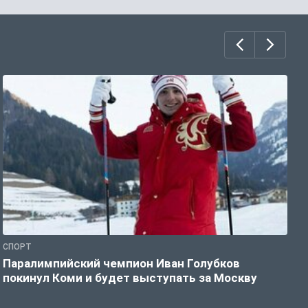
СПОРТ
С
Паралимпийский чемпион Иван Голубков
Н
покинул Коми и будет выступать за Москву
р