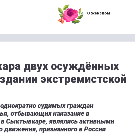
О женском
кара двух осуждённых
оздании экстремистской
неоднократно судимых граждан
зья, отбывающих наказание в
 в Сыктывкаре, являлись активными
 движения, признанного в России