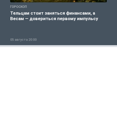
ГОРОСКОП
Г
Тельцам стоит заняться финансами, а
Весам — довериться первому импульсу
05 августа 20:00
0
Общество
1 из 12