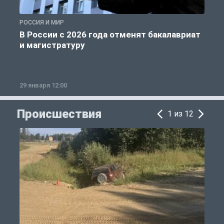
РОССИЯ И МИР
А
В России с 2026 года отменят бакалавриат
и магистратуру
29 января 12:00
1
Происшествия
1 из 12