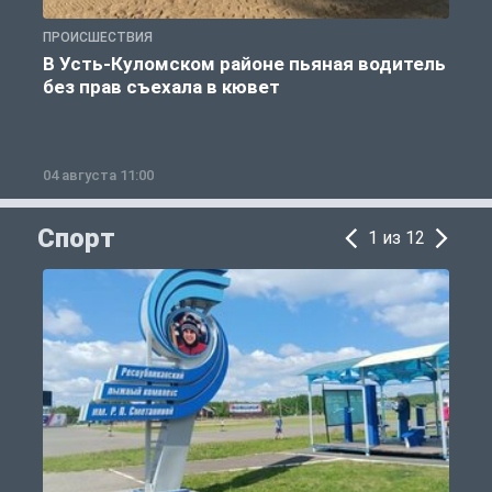
ПРОИСШЕСТВИЯ
П
В Усть-Куломском районе пьяная водитель
без прав съехала в кювет
б
04 августа 11:00
0
Спорт
1 из 12