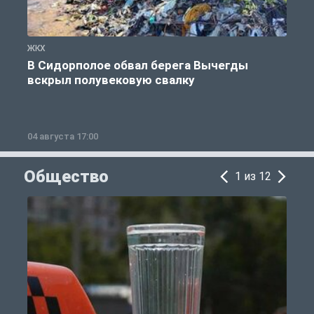
ЖКХ
Ж
В Сидорполое обвал берега Вычегды
вскрыл полувековую свалку
04 августа 17:00
3
Общество
1 из 12