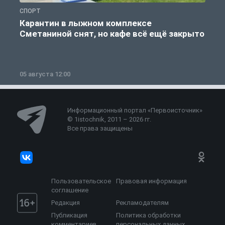
СПОРТ
С
Карантин в лыжном комплексе
Сметаниной снят, но кафе всё ещё закрыто
05 августа 12:00
2
Информационный портал «Первоисточник»
© 1istochnik, 2011 – 2026 гг.
Все права защищены
Пользовательское
Правовая информация
соглашение
Редакция
Рекламодателям
Публикация
Политика обработки
комментариев
персональных данных