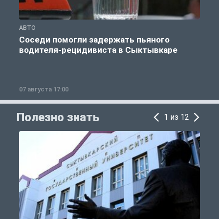
АВТО
О
Соседи помогли задержать пьяного
водителя-рецидивиста в Сыктывкаре
07 августа 17:00
0
Полезно знать
1 из 12