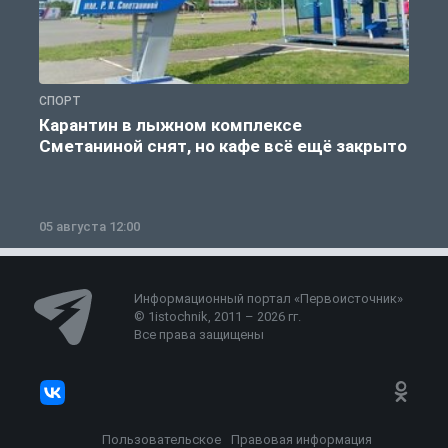
СПОРТ
С
Карантин в лыжном комплексе
Сметаниной снят, но кафе всё ещё закрыто
05 августа 12:00
2
Информационный портал «Первоисточник»
© 1istochnik, 2011 – 2026 гг.
Все права защищены
Пользовательское
Правовая информация