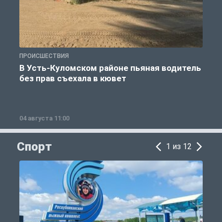
ПРОИСШЕСТВИЯ
П
В Усть-Куломском районе пьяная водитель
без прав съехала в кювет
б
04 августа 11:00
0
Спорт
1 из 12