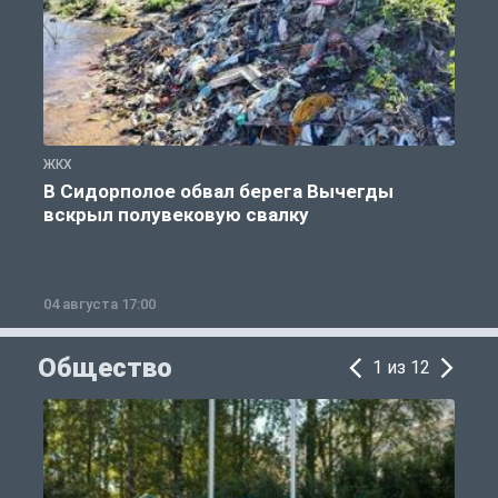
ЖКХ
Ж
В Сидорполое обвал берега Вычегды
вскрыл полувековую свалку
04 августа 17:00
3
Общество
1 из 12