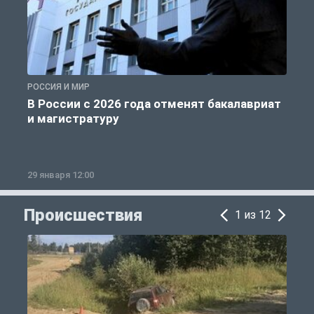
РОССИЯ И МИР
А
В России с 2026 года отменят бакалавриат
и магистратуру
29 января 12:00
1
Происшествия
1 из 12