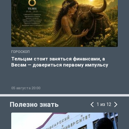
ГОРОСКОП
О
Тельцам стоит заняться финансами, а
Весам — довериться первому импульсу
05 августа 20:00
0
Полезно знать
1 из 12