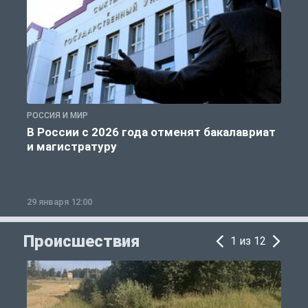
РОССИЯ И МИР
А
В России с 2026 года отменят бакалавриат
и магистратуру
29 января 12:00
1
Происшествия
1 из 12