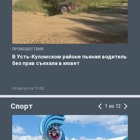
ПРОИСШЕСТВИЯ
П
В Усть-Куломском районе пьяная водитель
без прав съехала в кювет
б
04 августа 11:00
0
Спорт
1 из 12