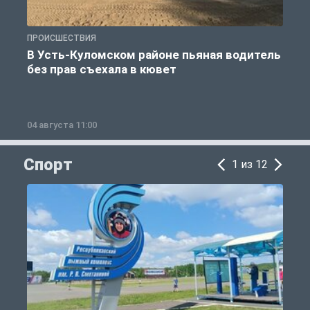
ПРОИСШЕСТВИЯ
П
В Усть-Куломском районе пьяная водитель
без прав съехала в кювет
б
04 августа 11:00
0
Спорт
1 из 12