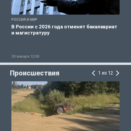
РОССИЯ И МИР
А
В России с 2026 года отменят бакалавриат
и магистратуру
29 января 12:00
1
Происшествия
1 из 12