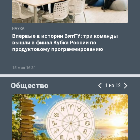
НАУКА
Н
Впервые в истории ВятГУ: три команды
вышли в финал Кубка России по
продуктовому программированию
15 мая 16:31
0
Общество
1 из 12