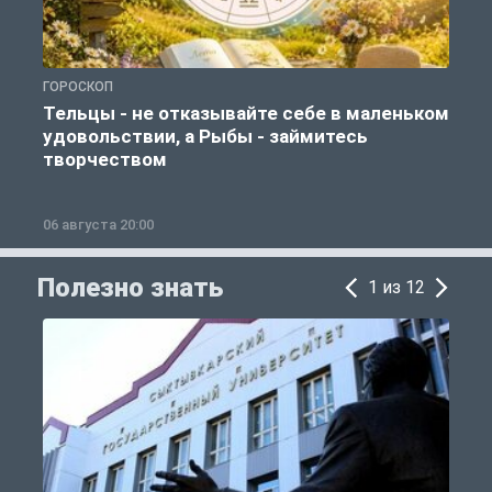
ГОРОСКОП
О
Тельцы - не отказывайте себе в маленьком
удовольствии, а Рыбы - займитесь
творчеством
06 августа 20:00
0
Полезно знать
1 из 12