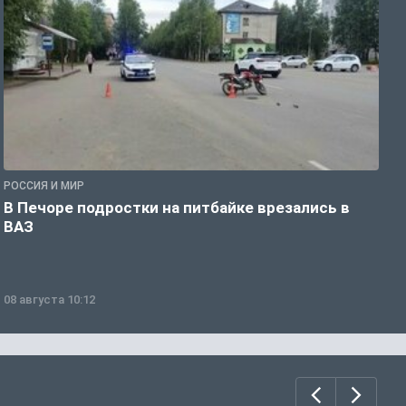
РОССИЯ И МИР
Р
В Печоре подростки на питбайке врезались в
О
ВАЗ
ж
08 августа 10:12
0