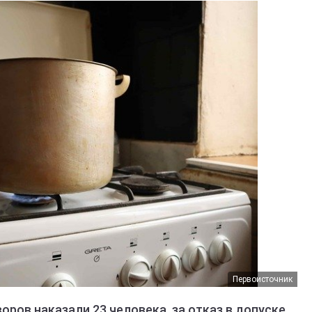
Первоисточник
оров наказали 23 человека, за отказ в допуске