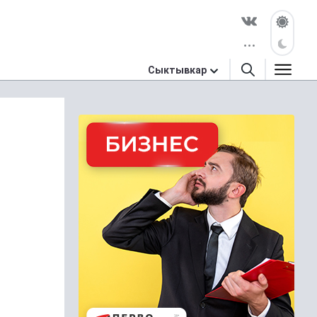
Сыктывкар