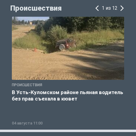
Происшествия
1 из 12
ПРОИСШЕСТВИЯ
П
В Усть-Куломском районе пьяная водитель
без прав съехала в кювет
б
04 августа 11:00
0