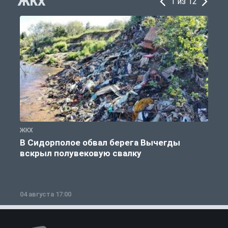
ЖКХ
1 из 12
ЖКХ
Ж
В Сидорполое обвал берега Вычегды
вскрыл полувековую свалку
04 августа 17:00
3