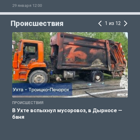
29 января 12:00
1
Происшествия
1 из 12
ПРОИСШЕСТВИЯ
П
В Ухте вспыхнул мусоровоз, в Дырносе —
баня