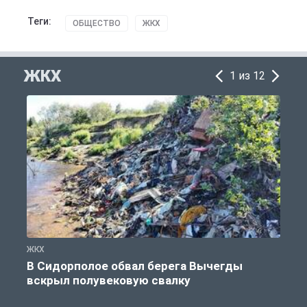
Теги:
ОБЩЕСТВО
ЖКХ
ЖКХ
1 из 12
ЖКХ
Ж
В Сидорполое обвал берега Вычегды
вскрыл полувековую свалку