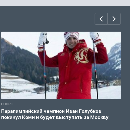
СПОРТ
С
Паралимпийский чемпион Иван Голубков
Н
покинул Коми и будет выступать за Москву
р