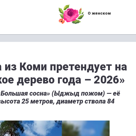
О женском
а из Коми претендует на
ое дерево года – 2026»
 «Большая сосна» (Ыджыд пожом) — её
высота 25 метров, диаметр ствола 84