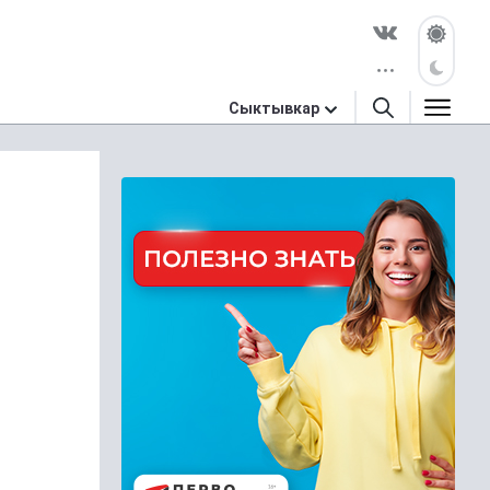
Сыктывкар