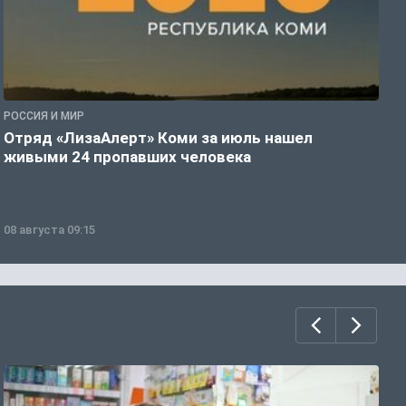
РОССИЯ И МИР
А
Отряд «ЛизаАлерт» Коми за июль нашел
С
живыми 24 пропавших человека
р
08 августа 09:15
0