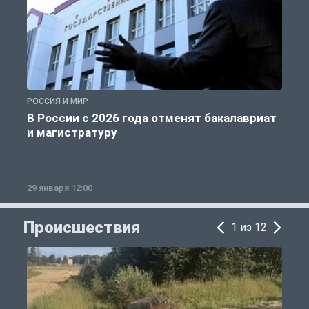
РОССИЯ И МИР
А
В России с 2026 года отменят бакалавриат
и магистратуру
29 января 12:00
1
Происшествия
1 из 12