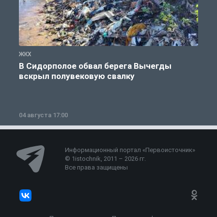
ЖКХ
Ж
В Сидорполое обвал берега Вычегды
вскрыл полувековую свалку
04 августа 17:00
3
Информационный портал «Первоисточник»
© 1istochnik, 2011 – 2026 гг.
Все права защищены