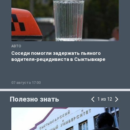
АВТО
О
Соседи помогли задержать пьяного
водителя-рецидивиста в Сыктывкаре
07 августа 17:00
0
Полезно знать
1 из 12