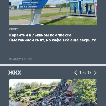
СПОРТ
С
Карантин в лыжном комплексе
Сметаниной снят, но кафе всё ещё закрыто
05 августа 12:00
2
ЖКХ
1 из 12