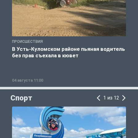
ПРОИСШЕСТВИЯ
П
В Усть-Куломском районе пьяная водитель
без прав съехала в кювет
б
04 августа 11:00
0
Спорт
1 из 12