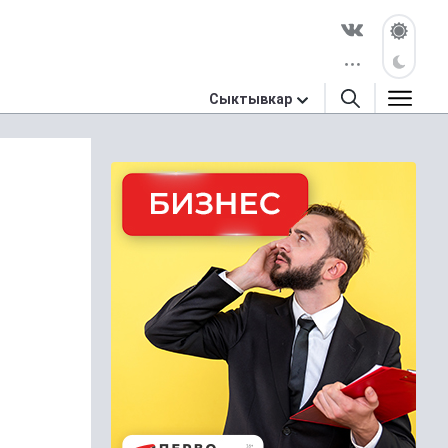
Сыктывкар