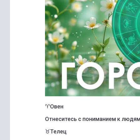
♈️Овен
Отнеситесь с пониманием к людям
♉️Телец