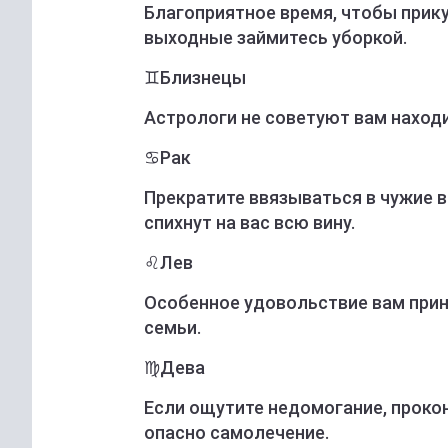
Благоприятное время, чтобы прику
выходные займитесь уборкой.
♊️Близнецы
Астрологи не советуют вам находи
♋️Рак
Прекратите ввязываться в чужие 
спихнут на вас всю вину.
♌️Лев
Особенное удовольствие вам при
семьи.
♍️Дева
Если ощутите недомогание, прокон
опасно самолечение.