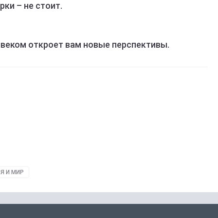
ки – не стоит.
овеком откроет вам новые перспективы.
Я И МИР