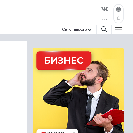
Сыктывкар