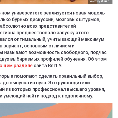
www.vyatsu.ru
нном университете реализуется новая модель
олько бурных дискуссий, мозговых штурмов,
м абсолютно всех представителей
егиона предшествовало запуску этого
зовался оптимальный, учитывающий максимум
в вариант, основным отличием и
ы называют возможность свободного, подчас
двух выбираемых профилей обучения. Об этом
ющем разделе
сайта ВятГУ.
торые помогают сделать правильный выбор,
я до выпуска из вуза. Это руководители
й из которых профессионал высшего уровня,
и умеющий найти подход к подопечному.