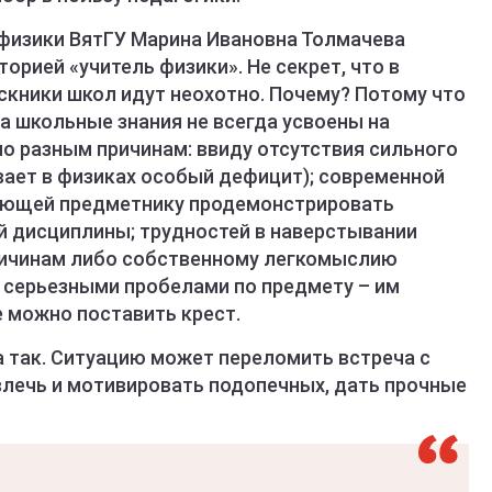
физики ВятГУ Марина Ивановна Толмачева
орией «учитель физики». Не секрет, что в
скники школ идут неохотно. Почему? Потому что
а школьные знания не всегда усвоены на
о разным причинам: ввиду отсутствия сильного
ает в физиках особый дефицит); современной
яющей предметнику продемонстрировать
й дисциплины; трудностей в наверстывании
ичинам либо собственному легкомыслию
с серьезными пробелами по предмету – им
е можно поставить крест.
а так. Ситуацию может переломить встреча с
лечь и мотивировать подопечных, дать прочные